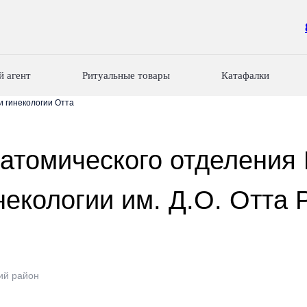
й агент
Ритуальные товары
Катафалки
и гинекологии Отта
натомического отделения
некологии им. Д.О. Отта
ий район