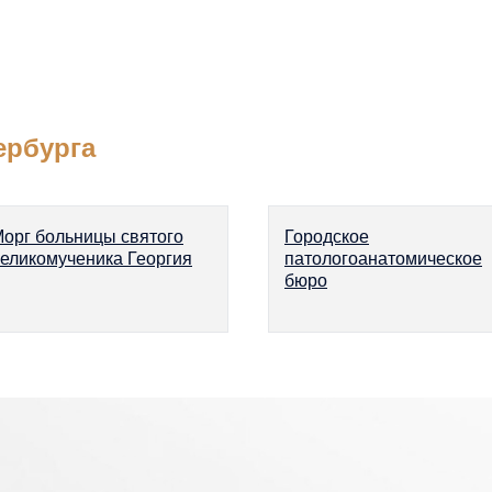
ербурга
орг больницы святого
Городское
еликомученика Георгия
патологоанатомическое
бюро