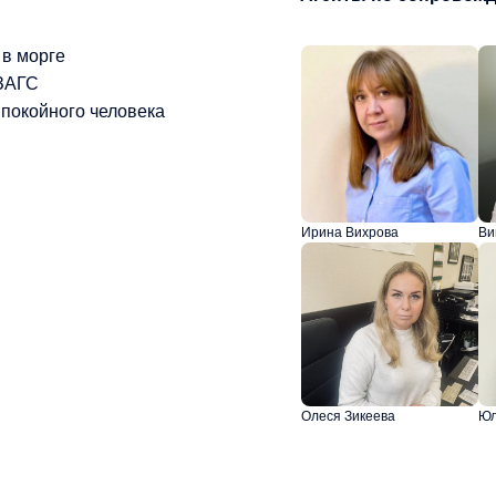
 в морге
 ЗАГС
покойного человека
Ирина Вихрова
Ви
Олеся Зикеева
Юл