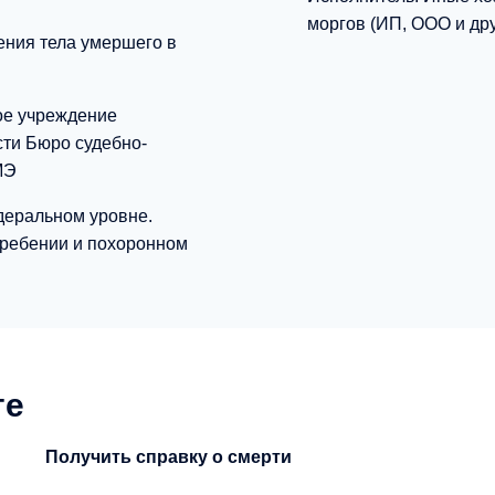
моргов (ИП, ООО и дру
ения тела умершего в
ое учреждение
ти Бюро судебно-
МЭ
деральном уровне.
гребении и похоронном
ге
Получить справку о смерти