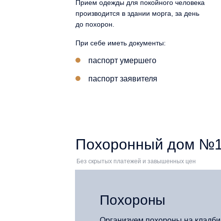
Прием одежды для покойного человека
производится в здании морга, за день
до похорон.
При себе иметь документы:
паспорт умершего
паспорт заявителя
Похоронный дом №1 
Без скрытых платежей и завышенных цен
Похороны
Организуем похороны на кладб