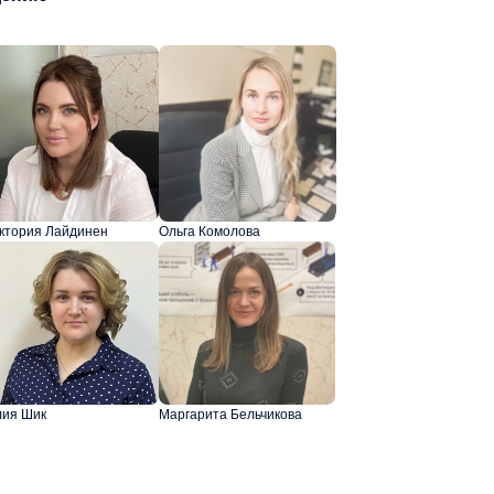
ктория Лайдинен
Ольга Комолова
ия Шик
Маргарита Бельчикова