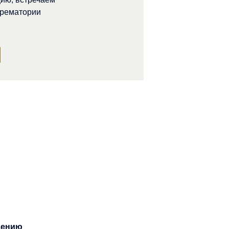
крематории
дению