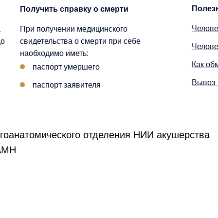
Полез
Получить справку о смерти
Челове
а
При получении медицинского
до
свидетельства о смерти при себе
Челове
наобходимо иметь:
Как об
паспорт умершего
Вывоз 
паспорт заявителя
огоанатомического отделения НИИ акушерства
РАМН