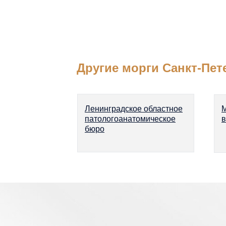
Другие морги Санкт-Пет
Ленинградское областное
М
патологоанатомическое
в
бюро