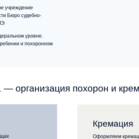
ое учреждение
ти Бюро судебно-
МЭ
деральном уровне.
гребении и похоронном
— организация похорон и кре
Кремация
ищах
Оформляем кремац