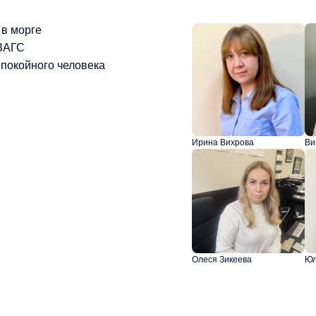
 в морге
 ЗАГС
покойного человека
Ирина Вихрова
Ви
Олеся Зикеева
Юл