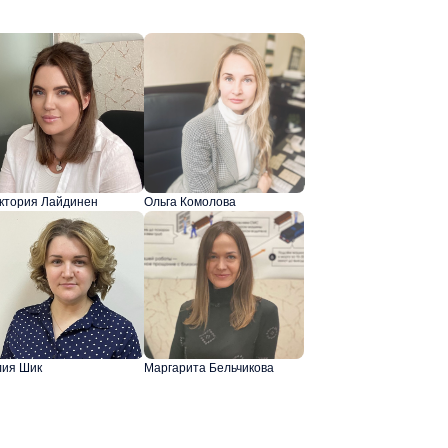
ктория Лайдинен
Ольга Комолова
ия Шик
Маргарита Бельчикова