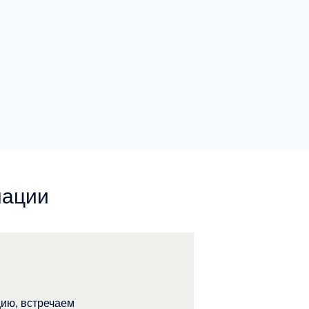
мации
ию, встречаем