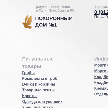
ритуальное агентство
ТЕЛЕФ
в Санкт-Петербурге и ЛО
8 (81
Пн — Вс
ПОХОРОННЫЙ
ДОМ №1
Ритуальные
Инфо
Морги 
товары
Морги 
Гробы
Кладби
Комплекты в гроб
Кладб
Венки и корзины
Кремац
Траурные ленты
Отдел
Кресты
Одежда для усопших
Урны для праха