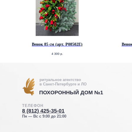
Венок 85 см (арт. Р08502Е)
Венок
4 300
р.
ритуальное агентство
в Санкт-Петербурге и ЛО
ПОХОРОННЫЙ ДОМ №1
ТЕЛЕФОН
8 (812) 425-35-01
Пн — Вс с 9:00 до 21:00