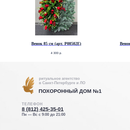
Венок 85 см (арт. Р08502Е)
Венок
4 300
р.
ритуальное агентство
в Санкт-Петербурге и ЛО
ПОХОРОННЫЙ ДОМ №1
ТЕЛЕФОН
8 (812) 425-35-01
Пн — Вс с 9:00 до 21:00