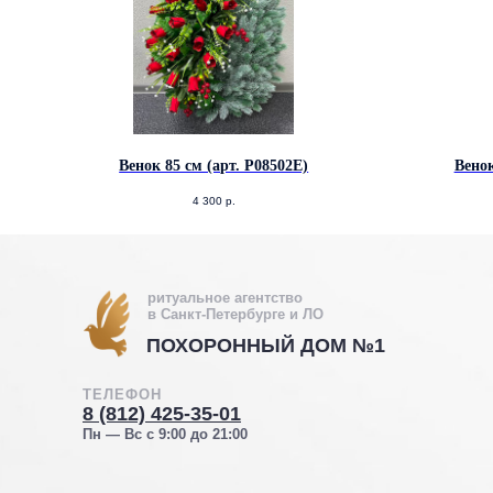
Венок 85 см (арт. Р08502Е)
Венок
4 300
р.
ритуальное агентство
в Санкт-Петербурге и ЛО
ПОХОРОННЫЙ ДОМ №1
ТЕЛЕФОН
8 (812) 425-35-01
Пн — Вс с 9:00 до 21:00