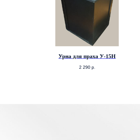
Урна для праха У-15Н
2 290
р.