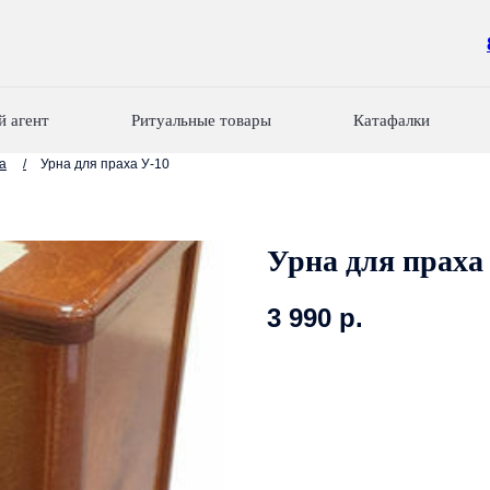
й агент
Ритуальные товары
Катафалки
а
/
Урна для праха У-10
Урна для праха
3 990
р.