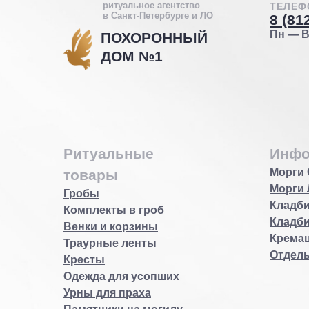
ритуальное агентство
ТЕЛЕФ
в Санкт-Петербурге и ЛО
8 (81
Пн — Вс
ПОХОРОННЫЙ
ДОМ №1
Ритуальные
Инфо
Морги 
товары
Морги 
Гробы
Кладби
Комплекты в гроб
Кладб
Венки и корзины
Кремац
Траурные ленты
Отдел
Кресты
Одежда для усопших
Урны для праха