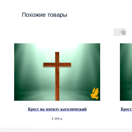
Похожие товары
Крест на могилу католический
Крест
3 100
р.