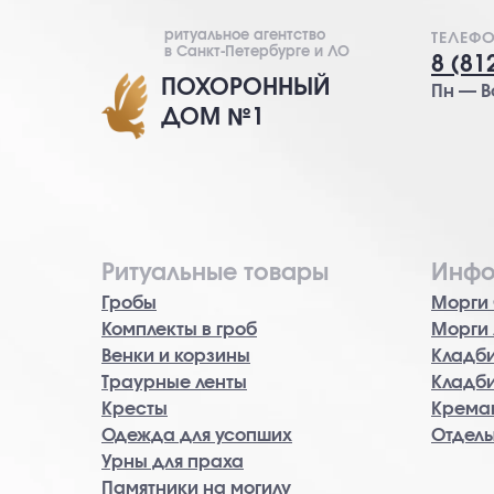
ритуальное агентство
ТЕЛЕФ
в Санкт-Петербурге и ЛО
8 (81
ПОХОРОННЫЙ
Пн — Вс
ДОМ №1
Ритуальные товары
Инфо
Гробы
Морги 
Комплекты в гроб
Морги
Венки и корзины
Кладб
Траурные ленты
Кладб
Кресты
Кремац
Одежда для усопших
Отдел
Урны для праха
Памятники на могилу