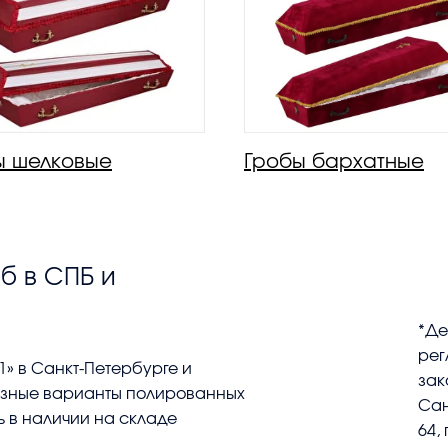
ы шелковые
Гробы бархатные
б в СПБ и
*Де
рег
» в Санкт-Петербурге и
зак
азные варианты полированных
Сан
ь в наличии на складе
64,