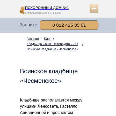
ПОХОРОННЫЙ ДОМ №1
ритуальная служба в СПб и ЛО
Звоните
8 812 425 35 01
Главная
/
Блог
/
Кладбища Санкт-Петербурга и ЛО
/
Воинское кладбище «Чесменское»
Воинское кладбище
«Чесменское»
Кладбище располагается между
улицами Ленсовета, Гастелло,
Авиационной и проспектом