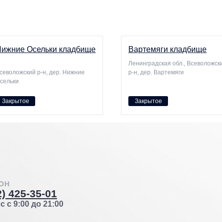
ижние Осельки кладбище
Вартемяги кладбище
Ленинградская обл., Всеволожск
севоложский р-н, дер. Нижние
р-н, дер. Вартемяги
сельки
Закрытое
Закрытое
ОН
2) 425-35-01
 с 9:00 до 21:00