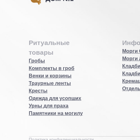
Ритуальные
Инфо
Морги 
товары
Морги 
Гробы
Кладби
Комплекты в гроб
Кладб
Венки и корзины
Кремац
Траурные ленты
Отдел
Кресты
Одежда для усопших
Урны для праха
Памятники на могилу
Политика конфиденциальности