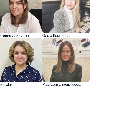
ктория Лайдинен
Ольга Комолова
ия Шик
Маргарита Бельчикова