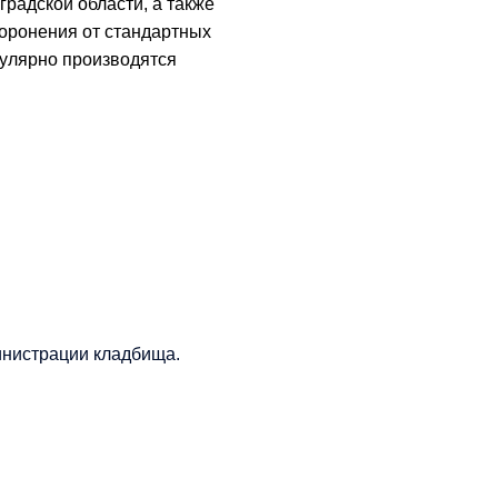
радской области, а также
хоронения от стандартных
гулярно производятся
инистрации кладбища.