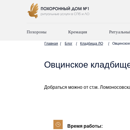
Похороны
Кремация
Ритуальны
Главная
/
Блог
/
Кладбища ЛО
/
Овцинское
Овцинское кладбищ
Добраться можно от ст.м. Ломоносовск
Время работы: