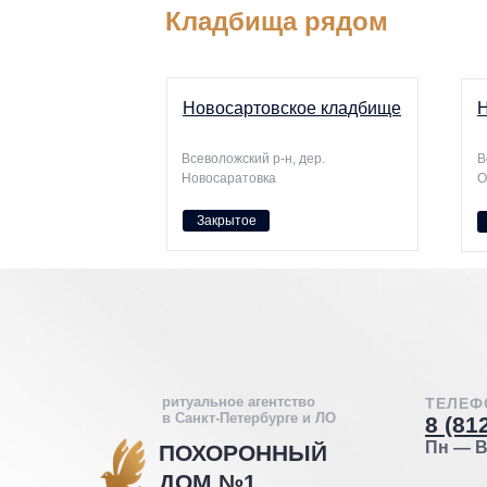
Кладбища рядом
Новосартовское кладбище
Н
Всеволожский р-н, дер.
В
Новосаратовка
О
Закрытое
ритуальное агентство
ТЕЛЕФ
в Санкт-Петербурге и ЛО
8 (81
Пн — Вс
ПОХОРОННЫЙ
ДОМ №1