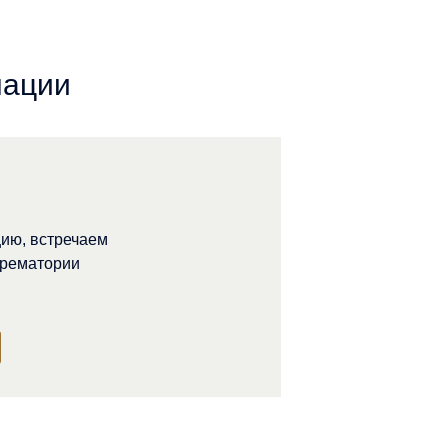
мации
ию, встречаем
крематории