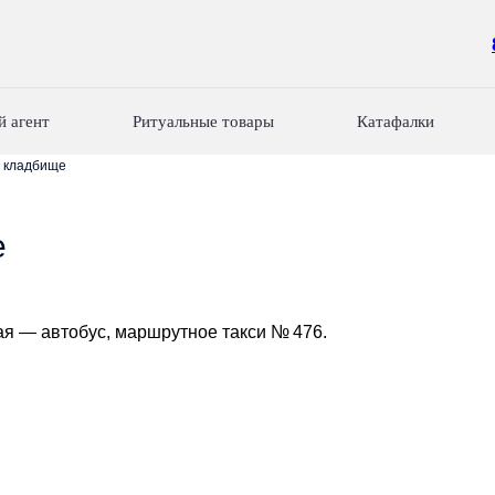
й агент
Ритуальные товары
Катафалки
 кладбище
е
ая — автобус, маршрутное такси № 476.