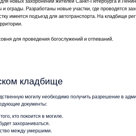
для новых захоронений жителей Санкт-Петербурга и Ленинг
 и ограды. Разработаны новые участки, где проводятся за
стку имеется подъезд для автотранспорта. На кладбище ре
ерритории.
совня для проведения богослужений и отпеваний.
ском кладбище
одственную могилу необходимо получить разрешение в адм
ледующие документы:
ого, кто покоится в могиле.
 будет захораниваться.
ство между умершими.